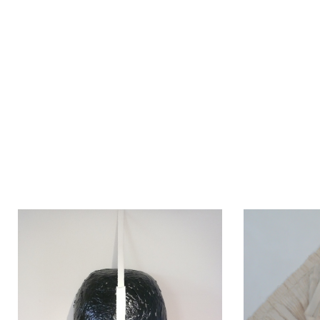
Kollage / Objektbilder
In meinen Kollagen und Objektbildern geben
entsteht.
// Different themes and materials shaking 
A new friendship is born.