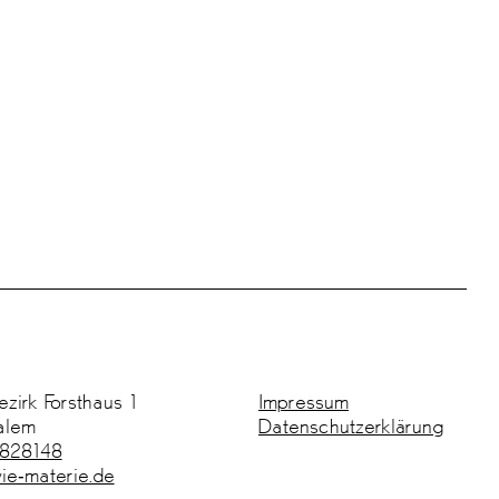
zirk Forsthaus 1
Impressum
alem
Datenschutz­erklärung
 828148
ie-materie.de