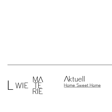
I know that you know and you know that I 
Ölfarbe, Papier auf Baumwolle, 130cm x 11
Aktuell
Home Sweet Home