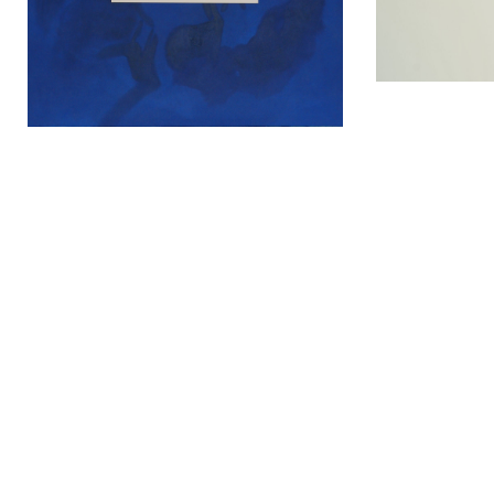
// The first group shows exemplary
works that are reduced and strongly
material-related. The second group is
assigned to the painterly aspect.
In terms of content, they are
fundamentally different and yet related –
just like in real life.