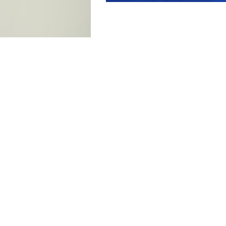
Die erste Gruppe bildet exemplarisch Arbeiten
bezogen sind. Die zweite Gruppe ist dem mal
Inhaltlich sind sie grundverschieden und doch