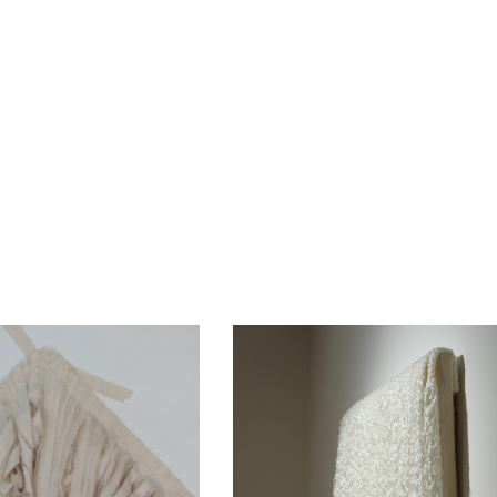
 sich verschiedene Themen und Materialien d
hands in my collages and object pictures.