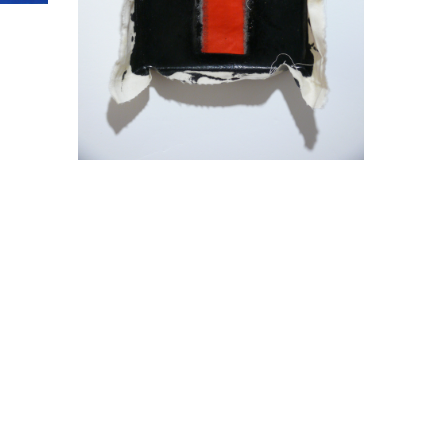
 ab, die reduziert und stark Material
erischen Aspekt zugewandt.
 verwandt – wie im richtigen Leben.