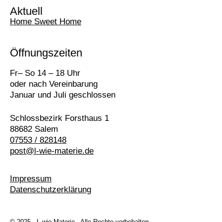
Aktuell
Home Sweet Home
Öffnungszeiten
Fr– So 14 – 18 Uhr
oder nach Vereinbarung
Januar und Juli geschlossen
Schlossbezirk Forsthaus 1
88682 Salem
07553 / 828148
post@l-wie-materie.de
Impressum
Datenschutz­erklärung
© 2025 · L wie Materie · Alle Rechte vorbehalten