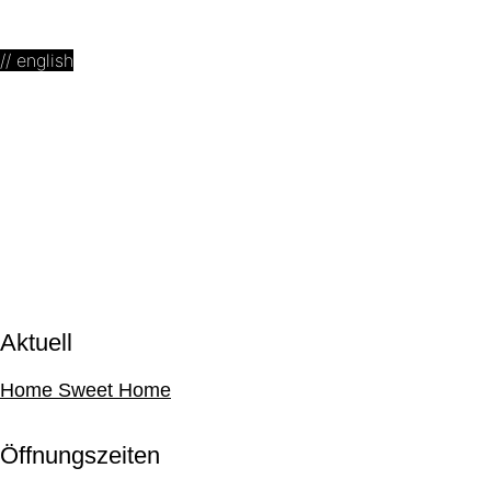
// english
Series LSZ
untitled, 3 works, Oil paint on paper
Aktuell
Home Sweet Home
Öffnungszeiten