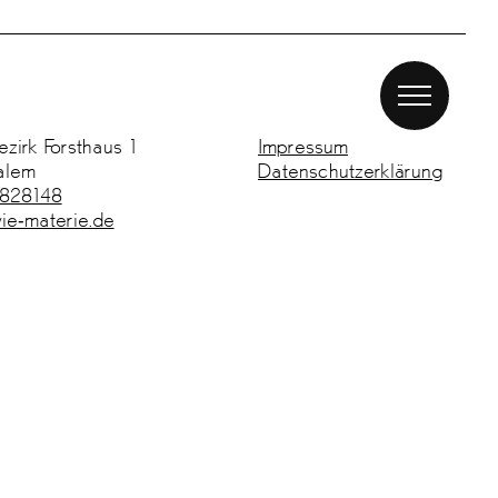
zirk Forsthaus 1
Impressum
alem
Datenschutz­erklärung
 828148
ie-materie.de